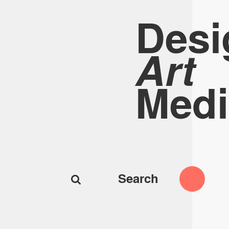
Desi
Art
Medi