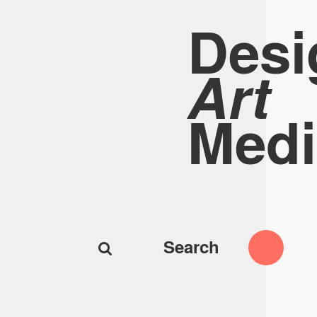
Desi
Art
Medi