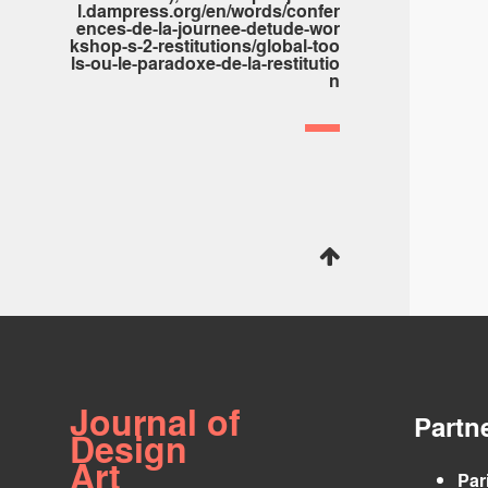
l.dampress.org/en/words/confer
ences-de-la-journee-detude-wor
kshop-s-2-restitutions/global-too
ls-ou-le-paradoxe-de-la-restitutio
n
Journal of
Partn
Design
Art
Par