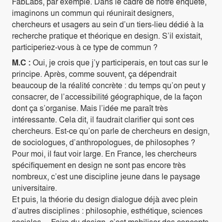
FabLabs, par exemple. Dans le cadre de notre enquête,
imaginons un commun qui réunirait designers,
chercheurs et usagers au sein d’un tiers-lieu dédié à la
recherche pratique et théorique en design. S’il existait,
participeriez-vous à ce type de commun ?
M.C :
Oui, je crois que j’y participerais, en tout cas sur le
principe. Après, comme souvent, ça dépendrait
beaucoup de la réalité concrète : du temps qu’on peut y
consacrer, de l’accessibilité géographique, de la façon
dont ça s’organise. Mais l’idée me paraît très
intéressante. Cela dit, il faudrait clarifier qui sont ces
chercheurs. Est-ce qu’on parle de chercheurs en design,
de sociologues, d’anthropologues, de philosophes ?
Pour moi, il faut voir large. En France, les chercheurs
spécifiquement en design ne sont pas encore très
nombreux, c’est une discipline jeune dans le paysage
universitaire.
Et puis, la théorie du design dialogue déjà avec plein
d’autres disciplines : philosophie, esthétique, sciences
sociales… Faire du design, c’est mobiliser des concepts