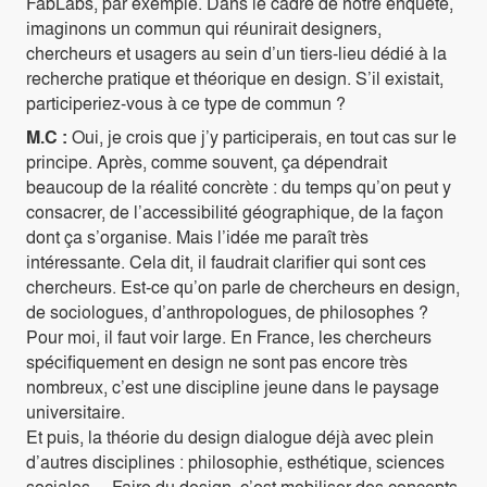
FabLabs, par exemple. Dans le cadre de notre enquête,
imaginons un commun qui réunirait designers,
chercheurs et usagers au sein d’un tiers-lieu dédié à la
recherche pratique et théorique en design. S’il existait,
participeriez-vous à ce type de commun ?
M.C :
Oui, je crois que j’y participerais, en tout cas sur le
principe. Après, comme souvent, ça dépendrait
beaucoup de la réalité concrète : du temps qu’on peut y
consacrer, de l’accessibilité géographique, de la façon
dont ça s’organise. Mais l’idée me paraît très
intéressante. Cela dit, il faudrait clarifier qui sont ces
chercheurs. Est-ce qu’on parle de chercheurs en design,
de sociologues, d’anthropologues, de philosophes ?
Pour moi, il faut voir large. En France, les chercheurs
spécifiquement en design ne sont pas encore très
nombreux, c’est une discipline jeune dans le paysage
universitaire.
Et puis, la théorie du design dialogue déjà avec plein
d’autres disciplines : philosophie, esthétique, sciences
sociales… Faire du design, c’est mobiliser des concepts