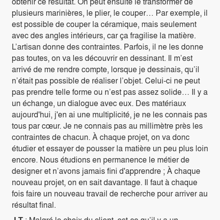
obtenir ce résultat. On peut ensuite le transformer de
plusieurs marinières, le plier, le couper… Par exemple, il
est possible de couper la céramique, mais seulement
avec des angles intérieurs, car ça fragilise la matière.
L’artisan donne des contraintes. Parfois, il ne les donne
pas toutes, on va les découvrir en dessinant. Il m’est
arrivé de me rendre compte, lorsque je dessinais, qu’il
n’était pas possible de réaliser l’objet. Celui-ci ne peut
pas prendre telle forme ou n’est pas assez solide… Il y a
un échange, un dialogue avec eux. Des matériaux
aujourd'hui, j'en ai une multiplicité, je ne les connais pas
tous par cœur. Je ne connais pas au millimètre près les
contraintes de chacun. À chaque projet, on va donc
étudier et essayer de pousser la matière un peu plus loin
encore. Nous étudions en permanence le métier de
designer et n’avons jamais fini d'apprendre ; À chaque
nouveau projet, on en sait davantage. Il faut à chaque
fois faire un nouveau travail de recherche pour arriver au
résultat final.
J.T
: Malgré le choix du client, est-ce qu’il y a un