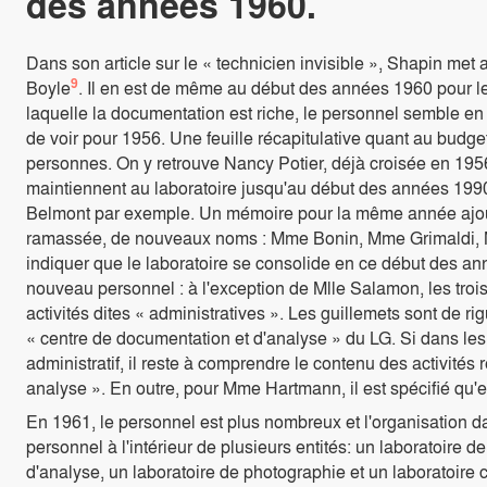
des années 1960.
Dans son article sur le « technicien invisible », Shapin met a
9
Boyle
. Il en est de même au début des années 1960 pour le
laquelle la documentation est riche, le personnel semble en e
de voir pour 1956. Une feuille récapitulative quant au budge
personnes. On y retrouve Nancy Potier, déjà croisée en 195
maintiennent au laboratoire jusqu'au début des années 1990
Belmont par exemple. Un mémoire pour la même année ajoute
ramassée, de nouveaux noms : Mme Bonin, Mme Grimaldi, 
indiquer que le laboratoire se consolide en ce début des an
nouveau personnel : à l'exception de Mlle Salamon, les troi
activités dites « administratives ». Les guillemets sont de 
« centre de documentation et d'analyse » du LG. Si dans les 
administratif, il reste à comprendre le contenu des activité
analyse ». En outre, pour Mme Hartmann, il est spécifié qu'el
En 1961, le personnel est plus nombreux et l'organisation d
personnel à l'intérieur de plusieurs entités: un laboratoire 
d'analyse, un laboratoire de photographie et un laboratoire 