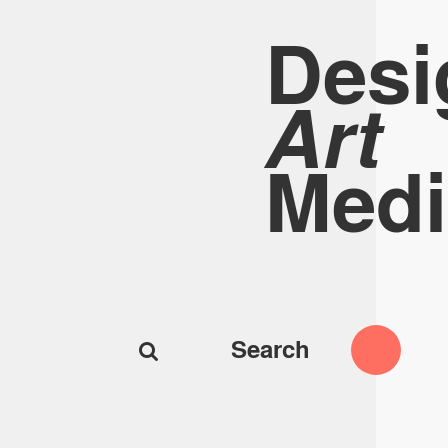
Desi
Art
Medi