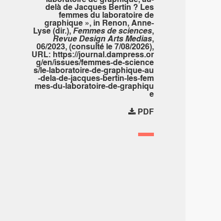
delà de Jacques Bertin ? Les
femmes du laboratoire de
graphique », in Renon, Anne-
Lyse (dir.),
Femmes de sciences
,
Revue Design Arts Medias
,
06/2023, (consulté le 7/08/2026),
URL:
https://journal.dampress.or
g/en/issues/femmes-de-science
s/le-laboratoire-de-graphique-au
-dela-de-jacques-bertin-les-fem
mes-du-laboratoire-de-graphiqu
e
PDF