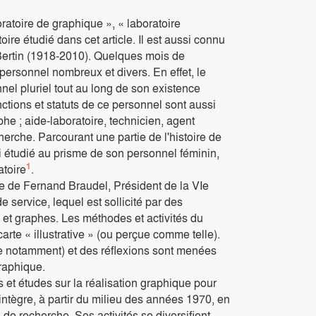
ratoire de graphique », « laboratoire
toire étudié dans cet article. Il est aussi connu
Bertin (1918-2010). Quelques mois de
personnel nombreux et divers. En effet, le
nel pluriel tout au long de son existence
ctions et statuts de ce personnel sont aussi
he ; aide-laboratoire, technicien, agent
herche. Parcourant une partie de l'histoire de
ci étudié au prisme de son personnel féminin,
1
atoire
.
ive de Fernand Braudel, Président de la VIe
 service, lequel est sollicité par des
s et graphes. Les méthodes et activités du
rte « illustrative » (ou perçue comme telle).
age notamment) et des réflexions sont menées
graphique.
et études sur la réalisation graphique pour
 intègre, à partir du milieu des années 1970, en
de recherche. Ses activités se diversifient