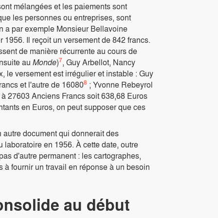
sont mélangées et les paiements sont
ue les personnes ou entreprises, sont
 On a par exemple Monsieur Bellavoine
r 1956. Il reçoit un versement de 842 francs.
aissent de manière récurrente au cours de
7
ensuite au
Monde
)
, Guy Arbellot, Nancy
, le versement est irrégulier et instable : Guy
8
rancs et l'autre de 16080
; Yvonne Rebeyrol
al à 27603 Anciens Francs soit 638,68 Euros
ntants en Euros, on peut supposer que ces
un autre document qui donnerait des
u laboratoire en 1956. À cette date, outre
pas d'autre permanent : les cartographes,
s à fournir un travail en réponse à un besoin
consolide au début