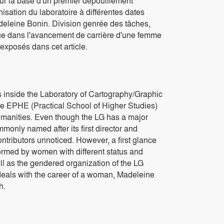
 Sur la base d'un premier dépouillement
nisation du laboratoire à différentes dates
Madeleine Bonin. Division genrée des tâches,
ique dans l'avancement de carrière d'une femme
xposés dans cet article.
es inside the Laboratory of Cartography/Graphic
the EPHE (Practical School of Higher Studies)
humanities. Even though the LG has a major
mmonly named after its first director and
ontributors unnoticed. However, a first glance
 formed by women with different status and
ell as the gendered organization of the LG
deals with the career of a woman, Madeleine
h.