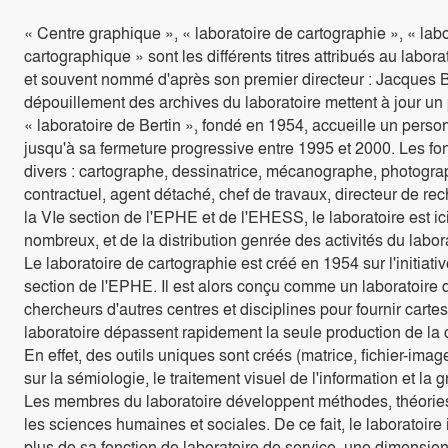
« Centre graphique », « laboratoire de cartographie », « labo
cartographique » sont les différents titres attribués au labora
et souvent nommé d'après son premier directeur : Jacques 
dépouillement des archives du laboratoire mettent à jour un 
« laboratoire de Bertin », fondé en 1954, accueille un person
jusqu'à sa fermeture progressive entre 1995 et 2000. Les fon
divers : cartographe, dessinatrice, mécanographe, photograp
contractuel, agent détaché, chef de travaux, directeur de rec
la VIe section de l'EPHE et de l'EHESS, le laboratoire est i
nombreux, et de la distribution genrée des activités du labor
Le laboratoire de cartographie est créé en 1954 sur l'initiat
section de l'EPHE. Il est alors conçu comme un laboratoire de
chercheurs d'autres centres et disciplines pour fournir carte
laboratoire dépassent rapidement la seule production de la ca
En effet, des outils uniques sont créés (matrice, fichier-im
sur la sémiologie, le traitement visuel de l'information et la 
Les membres du laboratoire développent méthodes, théories 
les sciences humaines et sociales. De ce fait, le laboratoire
plus de sa fonction de laboratoire de service, une dimension 