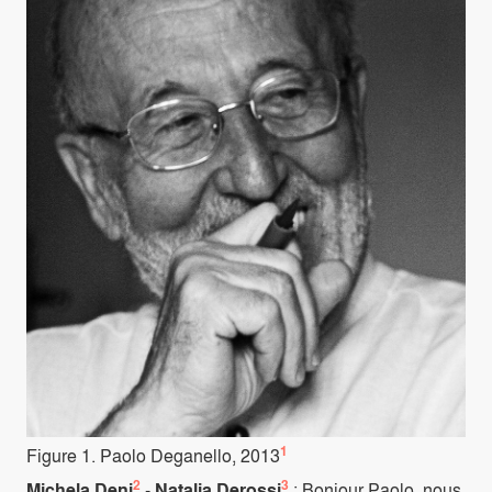
1
Figure 1. Paolo Deganello, 2013
2
3
Michela Deni
-
Natalia Derossi
: Bonjour Paolo, nous