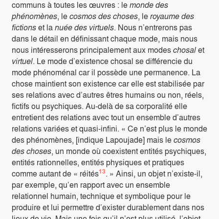
communs à toutes les œuvres : le
monde des
phénomènes
, le
cosmos des choses
, le
royaume des
fictions
et la
nuée des virtuels
. Nous n’entrerons pas
dans le détail en définissant chaque mode, mais nous
nous intéresserons principalement aux modes
chosal
et
virtuel
. Le mode d’existence chosal se différencie du
mode phénoménal car il possède une permanence. La
chose maintient son existence car elle est stabilisée par
ses relations avec d’autres êtres humains ou non, réels,
fictifs ou psychiques. Au-delà de sa corporalité elle
entretient des relations avec tout un ensemble d’autres
relations variées et quasi-infini. « Ce n’est plus le monde
des phénomènes, [indique Lapoujade] mais le
cosmos
des choses
, un monde où coexistent entités psychiques,
entités rationnelles, entités physiques et pratiques
13
comme autant de « réités
. » Ainsi, un objet n’existe-il,
par exemple, qu’en rapport avec un ensemble
relationnel humain, technique et symbolique pour le
produire et lui permettre d’exister durablement dans nos
lieux de vie. Mais une fois qu’il n’est plus utilisé, l’objet