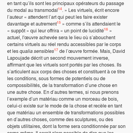
en tant qu’ils sont les principaux opérateurs du passage
14
du modal au transmodal
. » Les virtuels, écrit encore
l’auteur « attendent l’art qui peut les faire exister
15
davantage et autrement
» comme s’ils attendaient le
16
« suppôt » qui leur offrira « un point de lucidité
»
actuel, l'œuvre achevée sera le lieu où s’abouchent
certains virtuels au réel rendu accessibles par le corps
17
et les
qualia
sensibles
de l’œuvre formée. Mais, David
Lapoujade décrit un second mouvement inverse,
affirmant que les virtuels sont portés par les choses. Ils
s’articulent aux corps des choses et constituent à ce titre
les conditions, sous formes de potentiels ou de
compossibilités, de la transformation d’une chose en
une autre chose. En d’autres termes, si nous prenons
l’exemple d’un matériau comme un morceau de bois,
celui-ci existe sur le mode de la chose et recèle en tant
que matériau un ensemble de transformations possibles
en d’autres choses, comme des sculptures, ou des
objets utilitaires, dont la forme sera conditionnée par son
corps-même. Il serait alors possible de dire que les