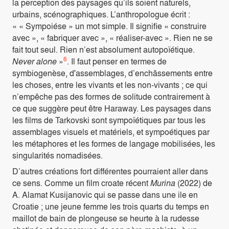
la perception des paysages qu’ils soient naturels,
urbains, scénographiques. L’anthropologue écrit :
« « Sympoiése » un mot simple. Il signifie « construire
avec », « fabriquer avec », « réaliser-avec ». Rien ne se
fait tout seul. Rien n’est absolument autopoïétique.
6
Never alone
»
. Il faut penser en termes de
symbiogenèse, d'assemblages, d’enchâssements entre
les choses, entre les vivants et les non-vivants ; ce qui
n’empêche pas des formes de solitude contrairement à
ce que suggère peut être Haraway. Les paysages dans
les films de Tarkovski sont sympoïétiques par tous les
assemblages visuels et matériels, et sympoétiques par
les métaphores et les formes de langage mobilisées, les
singularités nomadisées.
D’autres créations fort différentes pourraient aller dans
ce sens. Comme un film croate récent
Murina
(2022) de
A. Alamat Kusijanovic qui se passe dans une ile en
Croatie ; une jeune femme les trois quarts du temps en
maillot de bain de plongeuse se heurte à la rudesse