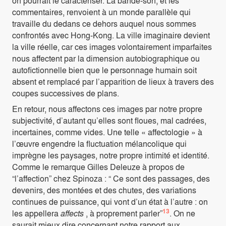
on pourrait le caractériser. La bande-son, et les
commentaires, renvoient à un monde parallèle qui
travaille du dedans ce dehors auquel nous sommes
confrontés avec Hong-Kong. La ville imaginaire devient
la ville réelle, car ces images volontairement imparfaites
nous affectent par la dimension autobiographique ou
autofictionnelle bien que le personnage humain soit
absent et remplacé par l’apparition de lieux à travers des
coupes successives de plans.
En retour, nous affectons ces images par notre propre
subjectivité, d’autant qu’elles sont floues, mal cadrées,
incertaines, comme vides. Une telle « affectologie » à
l’œuvre engendre la fluctuation mélancolique qui
imprègne les paysages, notre propre intimité et identité.
Comme le remarque Gilles Deleuze à propos de
“l’affection” chez Spinoza : “ Ce sont des passages, des
devenirs, des montées et des chutes, des variations
continues de puissance, qui vont d’un état à l’autre : on
13
les appellera
affects
, à proprement parler”
. On ne
saurait mieux dire concernant notre rapport aux