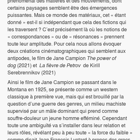
phénoménal des matières et des mouvements, dont
certains paysages semblent être des émergences
puissantes. Mais ce monde des matériaux, cet « étant
donné » est-il si indépendant que cela des fictions qui
les traversent ? C’est précisément là où les notions de
« correspondances » ou de « résonances » prennent
toute leur amplitude. Pour cela nous allons évoquer
deux créations cinématographiques qui semblent aux
antipodes, le film de Jane Campion
The power of
dog
(2021) et
La fièvre de Petrov
de Kirill
Serebrennikov (2021)
Ainsi le film de Jane Campion se passant dans le
Montana en 1925, se présente comme un western
classique à première vue, mais qui est brouillé par la
question d’une guerre des genres, un milieu machiste
supervisé par un mâle dominant qui prend comme
souffre-douleur un jeune homme efféminé. Cependant
toute une ambiguïté va s’installer dans leur relation et
leurs rôles, révélant peu à peu toute « la force du faible »
comme disait Jean François Lyotard à propos des grecs,