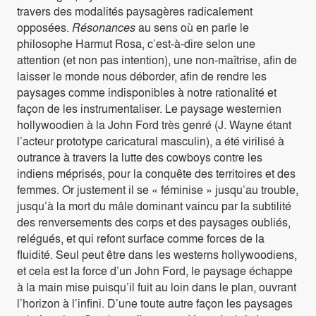
travers des modalités paysagères radicalement
opposées.
Résonances
au sens où en parle le
philosophe Harmut Rosa, c’est-à-dire selon une
attention (et non pas intention), une non-maîtrise, afin de
laisser le monde nous déborder, afin de rendre les
paysages comme indisponibles à notre rationalité et
façon de les instrumentaliser. Le paysage westernien
hollywoodien à la John Ford très genré (J. Wayne étant
l’acteur prototype caricatural masculin), a été virilisé à
outrance à travers la lutte des cowboys contre les
indiens méprisés, pour la conquête des territoires et des
femmes. Or justement il se « féminise » jusqu’au trouble,
jusqu’à la mort du mâle dominant vaincu par la subtilité
des renversements des corps et des paysages oubliés,
relégués, et qui refont surface comme forces de la
fluidité. Seul peut être dans les westerns hollywoodiens,
et cela est la force d’un John Ford, le paysage échappe
à la main mise puisqu’il fuit au loin dans le plan, ouvrant
l’horizon à l’infini. D’une toute autre façon les paysages