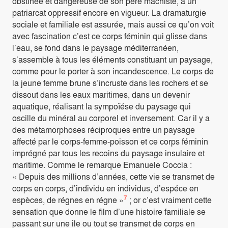
obstinée et dangereuse de son père machiste, à un
patriarcat oppressif encore en vigueur. La dramaturgie
sociale et familiale est assurée, mais aussi ce qu’on voit
avec fascination c’est ce corps féminin qui glisse dans
l’eau, se fond dans le paysage méditerranéen,
s’assemble à tous les éléments constituant un paysage,
comme pour le porter à son incandescence. Le corps de
la jeune femme brune s’incruste dans les rochers et se
dissout dans les eaux maritimes, dans un devenir
aquatique, réalisant la sympoïése du paysage qui
oscille du minéral au corporel et inversement. Car il y a
des métamorphoses réciproques entre un paysage
affecté par le corps-femme-poisson et ce corps féminin
imprégné par tous les recoins du paysage insulaire et
maritime. Comme le remarque Emanuele Coccia :
« Depuis des millions d’années, cette vie se transmet de
corps en corps, d’individu en individus, d’espéce en
7
espèces, de régnes en régne »
; or c’est vraiment cette
sensation que donne le film d’une histoire familiale se
passant sur une ile ou tout se transmet de corps en