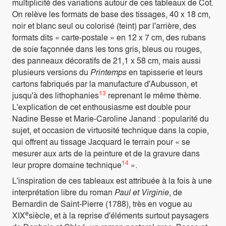
multiplicité des variations autour de ces tableaux de Cot.
On relève les formats de base des tissages, 40 x 18 cm,
noir et blanc seul ou colorisé (teint) par l'arrière, des
formats dits « carte-postale » en 12 x 7 cm, des rubans
de soie façonnée dans les tons gris, bleus ou rouges,
des panneaux décoratifs de 21,1 x 58 cm, mais aussi
plusieurs versions du
Printemps
en tapisserie et leurs
cartons fabriqués par la manufacture d'Aubusson, et
13
jusqu'à des lithophanies
reprenant le même thème.
L'explication de cet enthousiasme est double pour
Nadine Besse et Marie-Caroline Janand : popularité du
sujet, et occasion de virtuosité technique dans la copie,
qui offrent au tissage Jacquard le terrain pour « se
mesurer aux arts de la peinture et de la gravure dans
14
leur propre domaine technique
».
L'inspiration de ces tableaux est attribuée à la fois à une
interprétation libre du roman
Paul et Virginie
, de
Bernardin de Saint-Pierre (1788), très en vogue au
e
XIX
siècle, et à la reprise d'éléments surtout paysagers