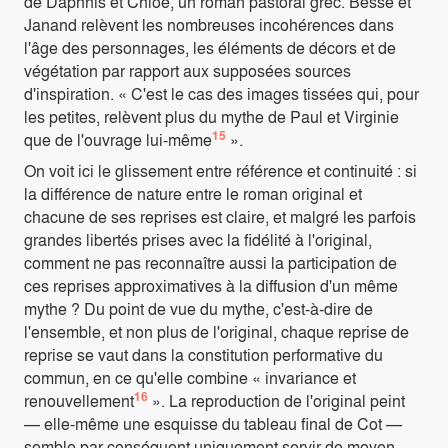
de Daphnis et Chloé, un roman pastoral grec. Besse et
Janand relèvent les nombreuses incohérences dans
l'âge des personnages, les éléments de décors et de
végétation par rapport aux supposées sources
d'inspiration. « C'est le cas des images tissées qui, pour
les petites, relèvent plus du mythe de Paul et Virginie
15
que de l'ouvrage lui-même
».
On voit ici le glissement entre référence et continuité : si
la différence de nature entre le roman original et
chacune de ses reprises est claire, et malgré les parfois
grandes libertés prises avec la fidélité à l'original,
comment ne pas reconnaître aussi la participation de
ces reprises approximatives à la diffusion d'un même
mythe ? Du point de vue du mythe, c'est-à-dire de
l'ensemble, et non plus de l'original, chaque reprise de
reprise se vaut dans la constitution performative du
commun, en ce qu'elle combine « invariance et
16
renouvellement
». La reproduction de l'original peint
— elle-même une esquisse du tableau final de Cot —
semble par conséquent uniquement servir de moyen