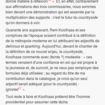
donné matière à réflexion
». Et, en effet, contrairement
aux affirmations des trois commissaires, nous sommes
bien devant une démonstration qui est assenée par la
multiplication des supports : c'est le futur du
countryside
qu'on donnera à voir.
Quarante ans auparavant, Rem Koolhaas et ses
complices de l'époque avaient contribué à la définition
de la métropole moderne en lui attribuant les adjectifs de
delirious
et
sparkling
. Aujourd'hui, devant le chantier de
la définition de ce nouvel enjeu, le
countryside
,
Koolhaas commente avec (feinte ?) modestie : « ces
termes venaient d'une confiance en soi qui est propre à
la jeunesse et, de surcroit, je ne veux pas remployer des
formules déjà utilisées ; au regard du titre de ma
contribution dans le catalogue, je crois qu'un seul
adjectif serait adéquat (pour le
countryside
) :
17
ignored
».
Tout reste à faire et Koolhaas prétend être l'homme
providentiel pour assumer cette tâche.