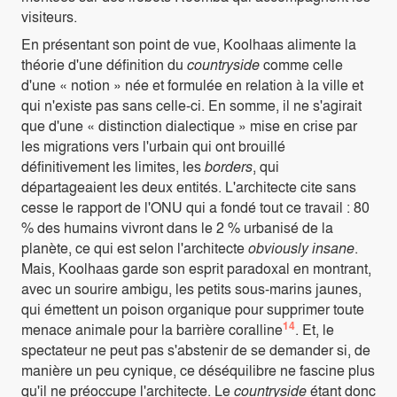
visiteurs.
En présentant son point de vue, Koolhaas alimente la
théorie d'une définition du
countryside
comme celle
d'une « notion » née et formulée en relation à la ville et
qui n'existe pas sans celle-ci. En somme, il ne s'agirait
que d'une « distinction dialectique » mise en crise par
les migrations vers l'urbain qui ont brouillé
définitivement les limites, les
borders
, qui
départageaient les deux entités. L'architecte cite sans
cesse le rapport de l'ONU qui a fondé tout ce travail : 80
% des humains vivront dans le 2 % urbanisé de la
planète, ce qui est selon l'architecte
obviously insane
.
Mais, Koolhaas garde son esprit paradoxal en montrant,
avec un sourire ambigu, les petits sous-marins jaunes,
qui émettent un poison organique pour supprimer toute
14
menace animale pour la barrière coralline
. Et, le
spectateur ne peut pas s'abstenir de se demander si, de
manière un peu cynique, ce déséquilibre ne fascine plus
qu'il ne préoccupe l'architecte. Le
countryside
étant donc