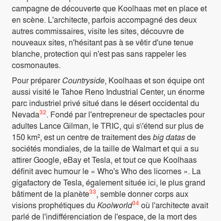
campagne de découverte que Koolhaas met en place et
en scène. L'architecte, parfois accompagné des deux
autres commissaires, visite les sites, découvre de
nouveaux sites, n'hésitant pas à se vêtir d'une tenue
blanche, protection qui n'est pas sans rappeler les
cosmonautes.
Pour préparer
Countryside
, Koolhaas et son équipe ont
aussi visité le Tahoe Reno Industrial Center, un énorme
parc industriel privé situé dans le désert occidental du
32
Nevada
. Fondé par l'entrepreneur de spectacles pour
adultes Lance Gilman, le TRIC, qui s\'étend sur plus de
150 km², est un centre de traitement des
big datas
de
sociétés mondiales, de la taille de Walmart et qui a su
attirer Google, eBay et Tesla, et tout ce que Koolhaas
définit avec humour le « Who's Who des licornes ». La
gigafactory de Tesla, également située ici, le plus grand
33
bâtiment de la planète
, semble donner corps aux
34
visions prophétiques du
Koolworld
où l'architecte avait
parlé de l'indifférenciation de l'espace, de la mort des