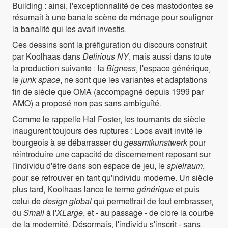
Building : ainsi, l'exceptionnalité de ces mastodontes se
résumait à une banale scène de ménage pour souligner
la banalité qui les avait investis.
Ces dessins sont la préfiguration du discours construit
par Koolhaas dans
Delirious NY
, mais aussi dans toute
la production suivante : la
Bigness
, l'espace générique,
le
junk space
, ne sont que les variantes et adaptations
fin de siècle que OMA (accompagné depuis 1999 par
AMO) a proposé non pas sans ambiguïté.
Comme le rappelle Hal Foster, les tournants de siècle
inaugurent toujours des ruptures : Loos avait invité le
bourgeois à se débarrasser du
gesamtkunstwerk
pour
réintroduire une capacité de discernement reposant sur
l'individu d'être dans son espace de jeu, le
spielraum
,
pour se retrouver en tant qu'individu moderne. Un siècle
plus tard, Koolhaas lance le terme
générique
et puis
celui de
design global
qui permettrait de tout embrasser,
du
Small
à l'
XLarge
, et - au passage - de clore la courbe
de la modernité. Désormais, l'individu s'inscrit - sans