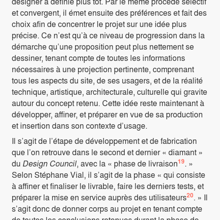
designer a définie plus tôt. Par le même procédé sélectif
et convergent, il émet ensuite des préférences et fait des
choix afin de concentrer le projet sur une idée plus
précise. Ce n’est qu’à ce niveau de progression dans la
démarche qu’une proposition peut plus nettement se
dessiner, tenant compte de toutes les informations
nécessaires à une projection pertinente, comprenant
tous les aspects du site, de ses usagers, et de la réalité
technique, artistique, architecturale, culturelle qui gravite
autour du concept retenu. Cette idée reste maintenant à
développer, affiner, et préparer en vue de sa production
et insertion dans son contexte d’usage.
Il s’agit de l’étape de développement et de fabrication
que l’on retrouve dans le second et dernier « diamant »
19
du
Design Council
, avec la « phase de livraison
. »
Selon Stéphane Vial, il s’agit de la phase « qui consiste
à affiner et finaliser le livrable, faire les derniers tests, et
20
préparer la mise en service auprès des utilisateurs
. » Il
s’agit donc de donner corps au projet en tenant compte
de toutes les conclusions retenues durant la phase de