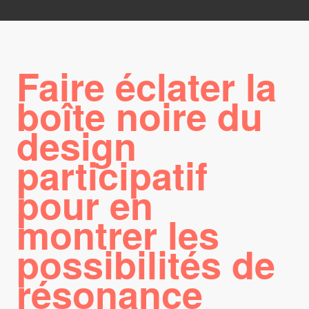
Faire éclater la
boîte noire du
design
participatif
pour en
montrer les
possibilités de
résonance