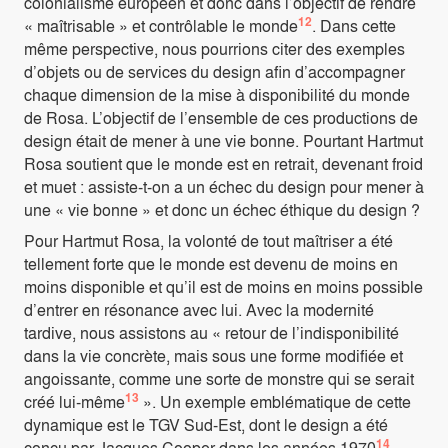
colonialisme européen et donc dans l’objectif de rendre
12
« maîtrisable » et contrôlable le monde
. Dans cette
même perspective, nous pourrions citer des exemples
d’objets ou de services du design afin d’accompagner
chaque dimension de la mise à disponibilité du monde
de Rosa. L’objectif de l’ensemble de ces productions de
design était de mener à une vie bonne. Pourtant Hartmut
Rosa soutient que le monde est en retrait, devenant froid
et muet : assiste-t-on a un échec du design pour mener à
une « vie bonne » et donc un échec éthique du design ?
Pour Hartmut Rosa, la volonté de tout maîtriser a été
tellement forte que le monde est devenu de moins en
moins disponible et qu’il est de moins en moins possible
d’entrer en résonance avec lui. Avec la modernité
tardive, nous assistons au « retour de l’indisponibilité
dans la vie concrète, mais sous une forme modifiée et
angoissante, comme une sorte de monstre qui se serait
13
créé lui-même
». Un exemple emblématique de cette
dynamique est le TGV Sud-Est, dont le design a été
14
conçu par Jacques Cooper dans les années 1970
.