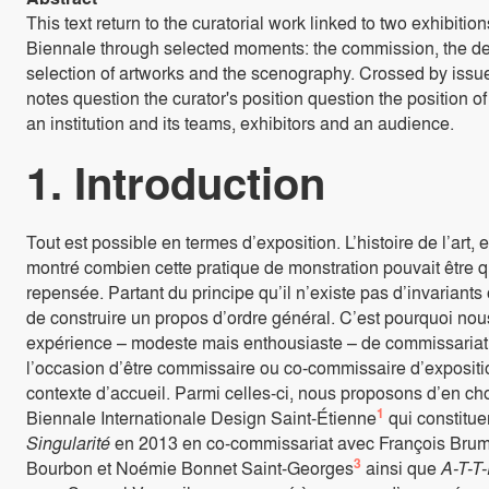
This text return to the curatorial work linked to two exhibiti
Biennale through selected moments: the commission, the dev
selection of artworks and the scenography. Crossed by issues
notes question the curator's position question the position of
an institution and its teams, exhibitors and an audience.
1. Introduction
Tout est possible en termes d’exposition. L’histoire de l’art,
montré combien cette pratique de monstration pouvait être q
repensée. Partant du principe qu’il n’existe pas d’invariants 
de construire un propos d’ordre général. C’est pourquoi nous
expérience – modeste mais enthousiaste – de commissaria
l’occasion d’être commissaire ou co-commissaire d’exposition
contexte d’accueil. Parmi celles-ci, nous proposons d’en cho
1
Biennale Internationale Design Saint-Étienne
qui constitue
Singularité
en 2013 en co-commissariat avec François Brumen
3
Bourbon et Noémie Bonnet Saint-Georges
ainsi que
A-T-T