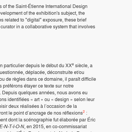
ons of the Saint-Étienne International Design
elopment of the exhibition's subject, the
 related to "digital" exposure, these brief
 curator in a collaborative system that involves
e
 en particulier depuis le début du XX
siècle, a
uestionnée, déplacée, déconstruite et/ou
ou de règles dans ce domaine, il paraît difficile
 préférons étayer ce texte sur notre
t. Depuis quelques années, nous avons eu
s identifiées « art » ou « design » selon leur
isir deux réalisées à l’occasion de la
2
ront le point d’ancrage de nos réflexions
:
t dont la scénographie fut élaborée par Éric
-E-N-T-I-O-N
, en 2015, en co-commissariat