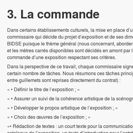
3. La commande
Dans certains établissements culturels, la mise en place d
commissaire qui décide du projet d’exposition et de ses dim
BIDSE puisque le thème général (nous concernant, aborder
et les mètres carrés disponibles sont décidés en amont par 
commande d’une exposition respectant ses critères.
Dans la perspective de ce travail, chaque commissaire sign
certain nombre de tâches. Nous résumons ces tâches princip
entre guillemets sont reprises directement du contrat) :
« • Définir le titre de l’exposition ; »
« • Assurer un suivi de la cohérence artistique de la scénog
« • Développer le propos artistique de l’exposition ; »
« • Choix des œuvres de l’exposition ; »
«• Rédaction de textes : un court texte pour la communicatio
catalogue de l’exposition, un texte d’introduction pour l’entr