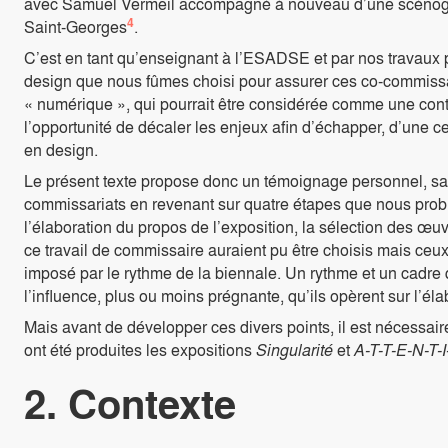
avec Samuel Vermeil accompagné à nouveau d’une scénogr
4
Saint-Georges
.
C’est en tant qu’enseignant à l’ESADSE et par nos travaux 
design que nous fûmes choisi pour assurer ces co-commissaria
« numérique », qui pourrait être considérée comme une contr
l’opportunité de décaler les enjeux afin d’échapper, d’une c
en design.
Le présent texte propose donc un témoignage personnel, sans
commissariats en revenant sur quatre étapes que nous pro
l’élaboration du propos de l’exposition, la sélection des œ
ce travail de commissaire auraient pu être choisis mais ceux
imposé par le rythme de la biennale. Un rythme et un cadre 
l’influence, plus ou moins prégnante, qu’ils opèrent sur l’él
Mais avant de développer ces divers points, il est nécessai
ont été produites les expositions
Singularité
et
A-T-T-E-N-T-
2. Contexte