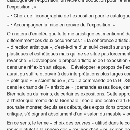
l’exposition ; »
« • Choix de l’iconographie de l’exposition pour le catalogue
« • Accompagner la mise en œuvre de l’exposition. »
On notera d’emblée que le terme artistique est mentionné 
différemment ces deux occurrences : « la cohérence artisti
« direction artistique », c’est-à-dire d’un suivi créatif sur u
plastiques et esthétiques mais qui ne se situe pas forcémen
revanche, « Développer le propos artistique de l’exposition »
dans une réflexion artistique. « Développer le propos de l’e
aurait pu suffire et ouvrir à des interprétations plus larges 
« politique », « scientifique », etc. La commande de la BID
dans le champ de l’« artistique » ; demande assez floue, cert
Biennale ou du moins, de certaines expositions. Cette appro
à l’historique même de la Biennale : née d’une école d’art (
souhaite montrer, depuis ses débuts, des expositions proposa
critique, s’éloignant absolument d’un « salon du meuble » ou
En ce sens, le terme « choix des œuvres » utilisé dans le c
renvoie plutôt à la sphère des « œuvres d’art » puisqu’en de