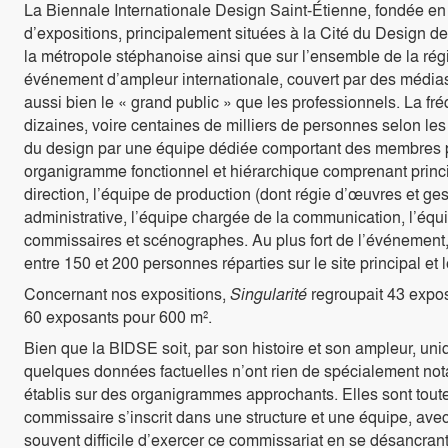
La Biennale Internationale Design Saint-Étienne, fondée e
d’expositions, principalement situées à la Cité du Design d
la métropole stéphanoise ainsi que sur l’ensemble de la r
événement d’ampleur internationale, couvert par des médias
aussi bien le « grand public » que les professionnels. La fr
dizaines, voire centaines de milliers de personnes selon les
du design par une équipe dédiée comportant des membres p
organigramme fonctionnel et hiérarchique comprenant princi
direction, l’équipe de production (dont régie d’œuvres et g
administrative, l’équipe chargée de la communication, l’équi
commissaires et scénographes. Au plus fort de l’événement,
entre 150 et 200 personnes réparties sur le site principal et l
Concernant nos expositions,
Singularité
regroupait 43 expo
60 exposants pour 600 m².
Bien que la BIDSE soit, par son histoire et son ampleur, u
quelques données factuelles n’ont rien de spécialement n
établis sur des organigrammes approchants. Elles sont toute
commissaire s’inscrit dans une structure et une équipe, avec 
souvent difficile d’exercer ce commissariat en se désancrant