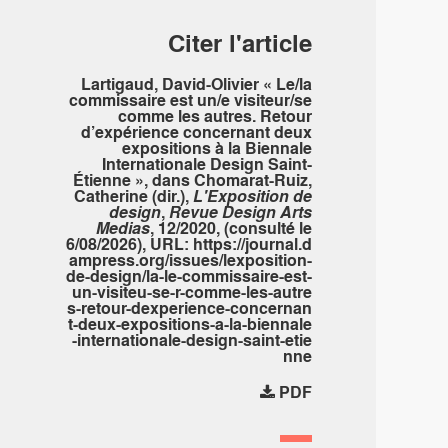
Citer l'article
Lartigaud, David-Olivier « Le/la
commissaire est un/e visiteur/se
comme les autres. Retour
d’expérience concernant deux
expositions à la Biennale
Internationale Design Saint-
Étienne », dans Chomarat-Ruiz,
Catherine (dir.),
L'Exposition de
design
,
Revue Design Arts
Medias
, 12/2020, (consulté le
6/08/2026), URL:
https://journal.d
ampress.org/issues/lexposition-
de-design/la-le-commissaire-est-
un-visiteu-se-r-comme-les-autre
s-retour-dexperience-concernan
t-deux-expositions-a-la-biennale
-internationale-design-saint-etie
nne
PDF