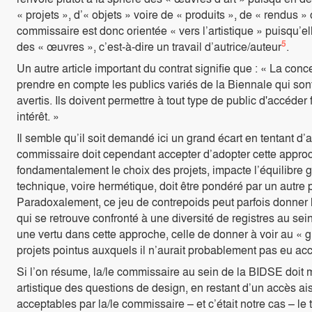
« projets », d’« objets » voire de « produits », de « rendus 
commissaire est donc orientée « vers l’artistique » puisqu’el
5
des « œuvres », c’est-à-dire un travail d’autrice/auteur
.
Un autre article important du contrat signifie que : « La conce
prendre en compte les publics variés de la Biennale qui sont
avertis. Ils doivent permettre à tout type de public d'accéder
intérêt. »
Il semble qu’il soit demandé ici un grand écart en tentant d’al
commissaire doit cependant accepter d’adopter cette approche
fondamentalement le choix des projets, impacte l’équilibre gl
technique, voire hermétique, doit être pondéré par un autre p
Paradoxalement, ce jeu de contrepoids peut parfois donner l
qui se retrouve confronté à une diversité de registres au s
une vertu dans cette approche, celle de donner à voir au « gr
projets pointus auxquels il n’aurait probablement pas eu acc
Si l’on résume, la/le commissaire au sein de la BIDSE doit
artistique des questions de design, en restant d’un accès ais
acceptables par la/le commissaire – et c’était notre cas – le