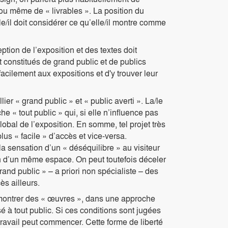
» ou même de « livrables ». La position du
le/il doit considérer ce qu’elle/il montre comme
ption de l’exposition et des textes doit
 constitués de grand public et de publics
 facilement aux expositions et d'y trouver leur
lier « grand public » et « public averti ». La/le
 « tout public » qui, si elle n’influence pas
obal de l’exposition. En somme, tel projet très
lus « facile » d’accès et vice-versa.
a sensation d’un « déséquilibre » au visiteur
ein d’un même espace. On peut toutefois déceler
and public » – a priori non spécialiste – des
ès ailleurs.
 montrer des « œuvres », dans une approche
é à tout public. Si ces conditions sont jugées
 travail peut commencer. Cette forme de liberté