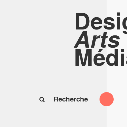
Desi
Arts
Médi