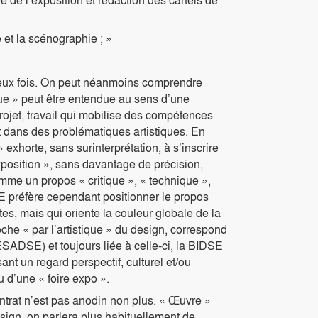
 et la scénographie ; »
deux fois. On peut néanmoins comprendre
que » peut être entendue au sens d’une
n projet, travail qui mobilise des compétences
t dans des problématiques artistiques. En
 exhorte, sans surinterprétation, à s’inscrire
xposition », sans davantage de précision,
comme un propos « critique », « technique »,
SE préfère cependant positionner le propos
es, mais qui oriente la couleur globale de la
che « par l’artistique » du design, correspond
ESADSE) et toujours liée à celle-ci, la BIDSE
nt un regard perspectif, culturel et/ou
 d’une « foire expo ».
ontrat n’est pas anodin non plus. « Œuvre »
sign, on parlera plus habituellement de