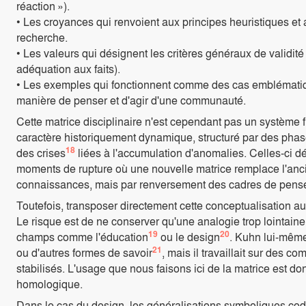
réaction »).
• Les croyances qui renvoient aux principes heuristiques et 
recherche.
• Les valeurs qui désignent les critères généraux de validité
adéquation aux faits).
• Les exemples qui fonctionnent comme des cas emblématiqu
manière de penser et d'agir d'une communauté.
Cette matrice disciplinaire n'est cependant pas un système f
caractère historiquement dynamique, structuré par des phases
18
des crises
liées à l'accumulation d'anomalies. Celles-ci dé
moments de rupture où une nouvelle matrice remplace l'anc
connaissances, mais par renversement des cadres de pens
Toutefois, transposer directement cette conceptualisation a
Le risque est de ne conserver qu'une analogie trop lointaine
19
20
champs comme l'éducation
ou le design
. Kuhn lui-même
21
ou d'autres formes de savoir
, mais il travaillait sur des c
stabilisés. L'usage que nous faisons ici de la matrice est d
homologique.
Dans le cas du design, les généralisations symboliques codi