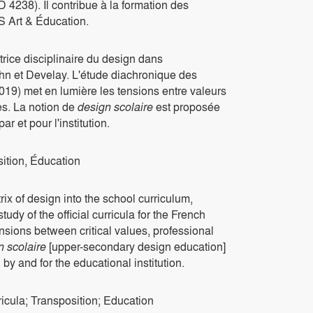
238). Il contribue à la formation des
IS Art & Éducation.
trice disciplinaire du design dans
uhn et Develay. L'étude diachronique des
019) met en lumière les tensions entre valeurs
es. La notion de
design scolaire
est proposée
r et pour l'institution.
sition, Éducation
trix of design into the school curriculum,
dy of the official curricula for the French
ensions between critical values, professional
n scolaire
[upper-secondary design education]
by and for the educational institution.
icula; Transposition; Education