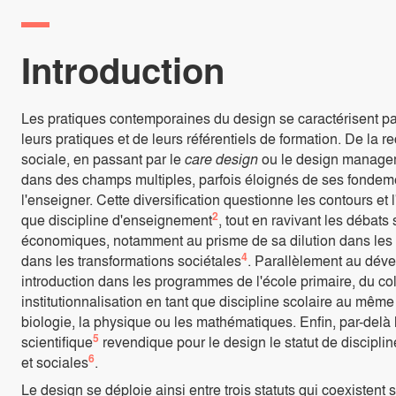
Introduction
Les pratiques contemporaines du design se caractérisent par
leurs pratiques et de leurs référentiels de formation. De la 
sociale, en passant par le
care design
ou le design manageme
dans des champs multiples, parfois éloignés de ses fondemen
l'enseigner. Cette diversification questionne les contours et 
2
que discipline d'enseignement
, tout en ravivant les débats 
économiques, notamment au prisme de sa dilution dans le
4
dans les transformations sociétales
. Parallèlement au dév
introduction dans les programmes de l'école primaire, du col
institutionnalisation en tant que discipline scolaire au même 
biologie, la physique ou les mathématiques. Enfin, par-delà 
5
scientifique
revendique pour le design le statut de discip
6
et sociales
.
Le design se déploie ainsi entre trois statuts qui coexistent