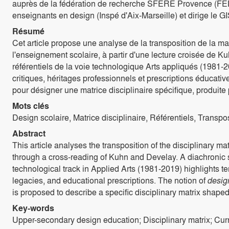
auprès de la fédération de recherche SFERE Provence (FED 4
enseignants en design (Inspé d'Aix-Marseille) et dirige le G
Résumé
Cet article propose une analyse de la transposition de la ma
l'enseignement scolaire, à partir d'une lecture croisée de K
référentiels de la voie technologique Arts appliqués (1981-2
critiques, héritages professionnels et prescriptions éducativ
pour désigner une matrice disciplinaire spécifique, produite pa
Mots clés
Design scolaire, Matrice disciplinaire, Référentiels, Transpo
Abstract
This article analyses the transposition of the disciplinary ma
through a cross-reading of Kuhn and Develay. A diachronic stu
technological track in Applied Arts (1981-2019) highlights t
legacies, and educational prescriptions. The notion of
desig
is proposed to describe a specific disciplinary matrix shaped 
Key-words
Upper-secondary design education; Disciplinary matrix; Curr