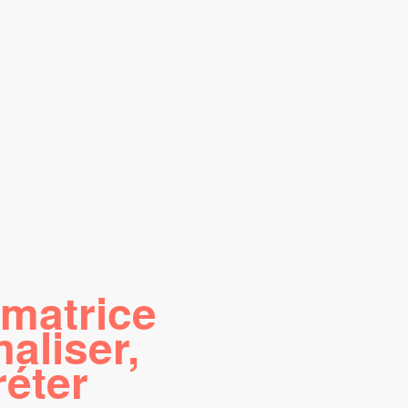
 matrice
maliser,
réter