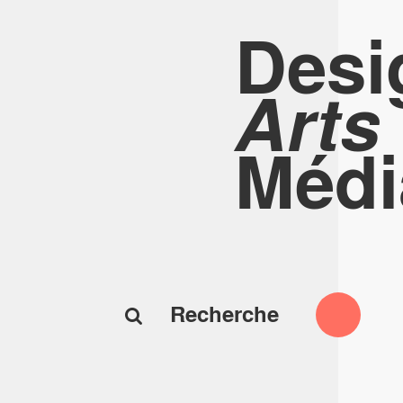
Desi
Arts
Médi