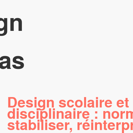
gn
as
Design scolaire et
disciplinaire : nor
stabiliser, réinterp