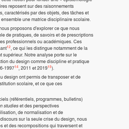
laires reposent sur des raisonnements
 caractérisés par des objets, des tâches et
ensemble une matrice disciplinaire scolaire.
ue nous proposons d'explorer ce que nous
e de pratiques, de savoirs et de prescriptions
usages professionnels ou académiques. Ces
12
sant
, ce qui les distingue notamment de la
supérieur. Notre analyse porte sur le
ction du design comme discipline et pratique
14
15
96-1997
, 2011 et 2019
).
u design ont permis de transposer et de
titution scolaire, et ce que ces
iels (référentiels, programmes, bulletins)
n studies
et des perspectives
lisation, de normalisation et de
 discours sur la seule crise du design, nous
 et des recompositions qui traversent et