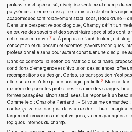
professionnel spécialisé, discipline scolaire et champ de
polysémie du terme « discipline » invite à clarifier les regist
académiques sont relativement stabilisées, l'idée d'une « di
Dans une perspective sociologique, Champy définit un méti
en œuvre des savoirs et des savoir-faire spécialisés dont la 
7
cette mise en œuvre
». À propos de l'architecture, il disti
conception et du dessin) et externes (savoirs techniques, hist
professionnelle sans pour autant constituer une discipline 
Dans ce contexte, la notion de matrice disciplinaire, prop
conditions d'émergence et d'évolution des sciences, offre un
recompositions du design. Certes, sa transposition n'est pa
9
elle risque de n'être qu'une analogie partielle
. Mais certai
manière de poser les problèmes – cahier des charges, brie
formes partagées, sinon stabilisées. La réponse à un besoin
Comme le dit Charlotte Perriand : « Si vous me demandez : d
contre, ça va me manquer dans un endroit... ben l'imagination v
largement, croyances métaphysiques, valeurs partagées et e
logiques internes du champ.
Dans une perspective didactique, Michel Develay transpose 