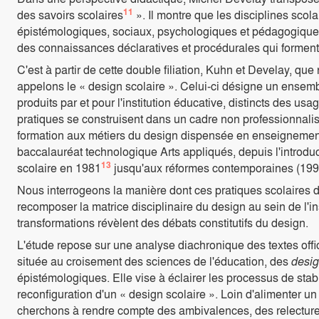
11
des savoirs scolaires
». Il montre que les disciplines sco
épistémologiques, sociaux, psychologiques et pédagogiques,
des connaissances déclaratives et procédurales qui forment 
C'est à partir de cette double filiation, Kuhn et Develay, q
appelons le « design scolaire ». Celui-ci désigne un ensembl
produits par et pour l'institution éducative, distincts des 
pratiques se construisent dans un cadre non professionnali
formation aux métiers du design dispensée en enseignement 
baccalauréat technologique Arts appliqués, depuis l'introdu
13
scolaire en 1981
jusqu'aux réformes contemporaines (19
Nous interrogeons la manière dont ces pratiques scolaires d
recomposer la matrice disciplinaire du design au sein de l'ins
transformations révèlent des débats constitutifs du design.
L'étude repose sur une analyse diachronique des textes offic
située au croisement des sciences de l'éducation, des
desig
épistémologiques. Elle vise à éclairer les processus de stabi
reconfiguration d'un « design scolaire ». Loin d'alimenter un
cherchons à rendre compte des ambivalences, des relectures