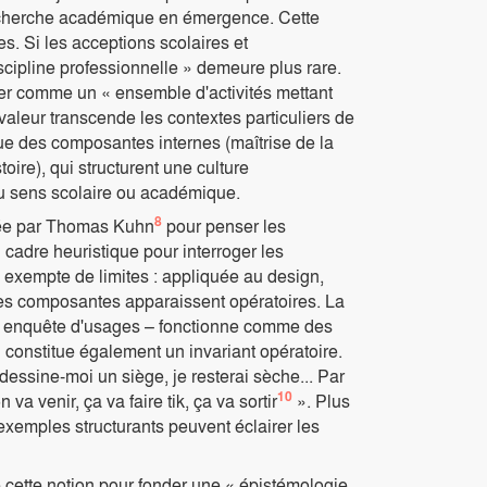
 recherche académique en émergence. Cette
res. Si les acceptions scolaires et
scipline professionnelle » demeure plus rare.
er comme un « ensemble d'activités mettant
valeur transcende les contextes particuliers de
ngue des composantes internes (maîtrise de la
oire), qui structurent une culture
au sens scolaire ou académique.
8
osée par Thomas Kuhn
pour penser les
 cadre heuristique pour interroger les
s exempte de limites : appliquée au design,
nes composantes apparaissent opératoires. La
f, enquête d'usages – fonctionne comme des
 constitue également un invariant opératoire.
essine-moi un siège, je resterai sèche... Par
10
a venir, ça va faire tik, ça va sortir
». Plus
xemples structurants peuvent éclairer les
cette notion pour fonder une « épistémologie