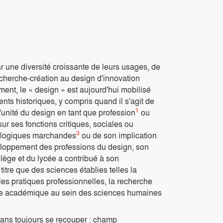
 une diversité croissante de leurs usages, de
recherche-création au design d'innovation
nt, le « design » est aujourd'hui mobilisé
ts historiques, y compris quand il s'agit de
1
l'unité du design en tant que profession
ou
sur ses fonctions critiques, sociales ou
3
s logiques marchandes
ou de son implication
eloppement des professions du design, son
lège et du lycée a contribué à son
titre que des sciences établies telles la
les pratiques professionnelles, la recherche
line académique au sein des sciences humaines
 sans toujours se recouper : champ