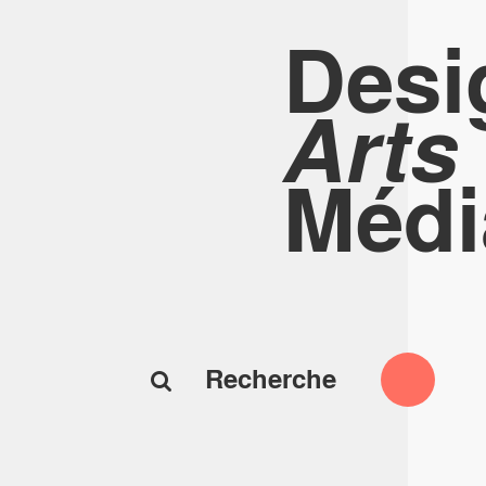
Desi
Arts
Médi