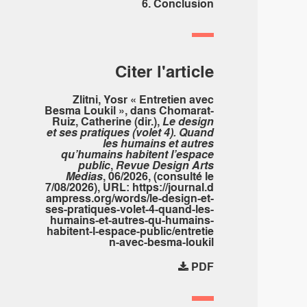
6. Conclusion
Citer l'article
Zlitni, Yosr « Entretien avec
Besma Loukil », dans Chomarat-
Ruiz, Catherine (dir.),
Le design
et ses pratiques (volet 4). Quand
les humains et autres
qu’humains habitent l’espace
public
,
Revue Design Arts
Medias
, 06/2026, (consulté le
7/08/2026), URL:
https://journal.d
ampress.org/words/le-design-et-
ses-pratiques-volet-4-quand-les-
humains-et-autres-qu-humains-
habitent-l-espace-public/entretie
n-avec-besma-loukil
PDF