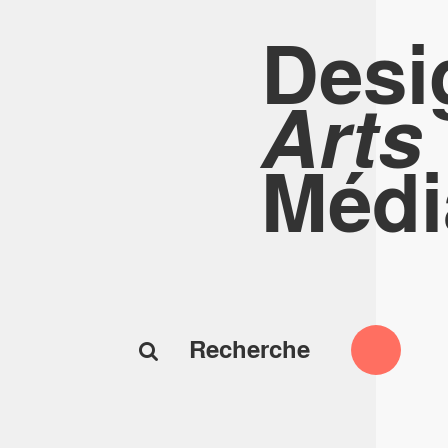
Desi
Arts
Médi