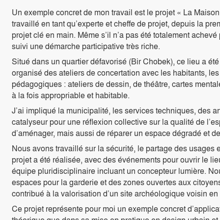
Un exemple concret de mon travail est le projet « La Maiso
travaillé en tant qu’experte et cheffe de projet, depuis la pre
projet clé en main. Même s’il n’a pas été totalement achevé
suivi une démarche participative très riche.
Situé dans un quartier défavorisé (Bir Chobek), ce lieu a été 
organisé des ateliers de concertation avec les habitants, les 
pédagogiques : ateliers de dessin, de théâtre, cartes mentale
à la fois appropriable et habitable.
J’ai impliqué la municipalité, les services techniques, des art
catalyseur pour une réflexion collective sur la qualité de l’e
d’aménager, mais aussi de réparer un espace dégradé et de r
Nous avons travaillé sur la sécurité, le partage des usages et
projet a été réalisée, avec des événements pour ouvrir le li
équipe pluridisciplinaire incluant un concepteur lumière. N
espaces pour la garderie et des zones ouvertes aux citoyens (
contribué à la valorisation d’un site archéologique voisin en 
Ce projet représente pour moi un exemple concret d’applicati
théorique que dans sa mise en pratique en design urbain et