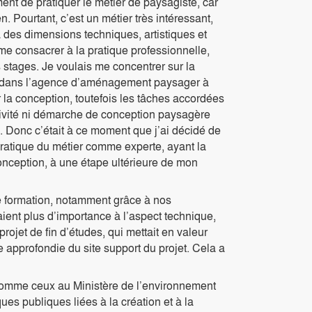
ment de pratiquer le métier de paysagiste, car
 Pourtant, c’est un métier très intéressant,
 à des dimensions techniques, artistiques et
me consacrer à la pratique professionnelle,
stages. Je voulais me concentrer sur la
 Or, dans l’agence d’aménagement paysager à
r la conception, toutefois les tâches accordées
éativité ni démarche de conception paysagère
l. Donc c’était à ce moment que j’ai décidé de
pratique du métier comme experte, ayant la
onception, à une étape ultérieure de mon
tre formation, notamment grâce à nos
ient plus d’importance à l’aspect technique,
ojet de fin d’études, qui mettait en valeur
approfondie du site support du projet. Cela a
, comme ceux au Ministère de l’environnement
ques publiques liées à la création et à la