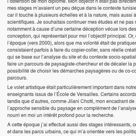
l’obtention de mon diplôme. Mon objectif n’était pas directe
mes stages m’avaient un peu déçue dans le contexte tunisien.
car il touche à plusieurs échelles et à la nature, mais aussi
scientifiques. Je souhaitais continuer mes études et ne pas 
notamment à cause d’une certaine déception vécue lors des 
conception, qui représentait pour moi l’objectif principal.
l’époque (vers 2000), alors que ma volonté était de pratique
consistaient parfois à faire du copier-coller, sans réelle cr
qui se base sur l’analyse du site et du contexte socio-spatia
faire un parcours de paysagiste-chercheur et de décaler la 
possibilité de choisir les démarches paysagères ou de co-c
parcours.
Le volet artistique était particulièrement important dans no
enseignants issus de l’École de Versailles. Certains accorda
tandis que d’autres, comme Jilani Chotti, mon encadrant de pr
l’approche sensible du paysage en complément de l’analyse 
nourri en moi un intérêt profond pour la recherche.
A cette époque j’ai effectué aussi des stages intéressants
et dans les parcs urbains, ce qui m’a orientée vers les politi