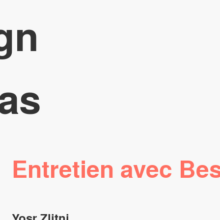
gn
as
Entretien avec Be
Yosr Zlitni