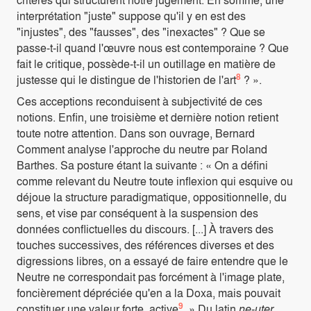
interprétation "juste" suppose qu'il y en est des
"injustes", des "fausses", des "inexactes" ? Que se
passe-t-il quand l'œuvre nous est contemporaine ? Que
fait le critique, possède-t-il un outillage en matière de
8
justesse qui le distingue de l'historien de l'art
? ».
Ces acceptions reconduisent à subjectivité de ces
notions. Enfin, une troisième et dernière notion retient
toute notre attention. Dans son ouvrage, Bernard
Comment analyse l'approche du neutre par Roland
Barthes. Sa posture étant la suivante : « On a défini
comme relevant du Neutre toute inflexion qui esquive ou
déjoue la structure paradigmatique, oppositionnelle, du
sens, et vise par conséquent à la suspension des
données conflictuelles du discours. [...] À travers des
touches successives, des références diverses et des
digressions libres, on a essayé de faire entendre que le
Neutre ne correspondait pas forcément à l'image plate,
foncièrement dépréciée qu'en a la Doxa, mais pouvait
9
constituer une valeur forte, active
. » Du latin
ne-uter,