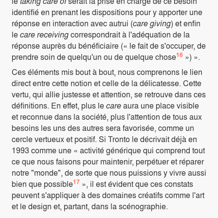
le
taking care of
serait la prise en charge de ce besoin
identifié en prenant les dispositions pour y apporter une
réponse en interaction avec autrui (
care giving
) et enfin
le
care receiving
correspondrait à l'adéquation de la
réponse auprès du bénéficiaire (« le fait de s'occuper, de
16
prendre soin de quelqu'un ou de quelque chose
») ».
Ces éléments mis bout à bout, nous comprenons le lien
direct entre cette notion et celle de la délicatesse. Cette
vertu, qui allie justesse et attention, se retrouve dans ces
définitions. En effet, plus le
care
aura une place visible
et reconnue dans la société, plus l'attention de tous aux
besoins les uns des autres sera favorisée, comme un
cercle vertueux et positif. Si Tronto le décrivait déjà en
1993 comme une « activité générique qui comprend tout
ce que nous faisons pour maintenir, perpétuer et réparer
notre "monde", de sorte que nous puissions y vivre aussi
17
bien que possible
», il est évident que ces constats
peuvent s'appliquer à des domaines créatifs comme l'art
et le design et, partant, dans la scénographie.