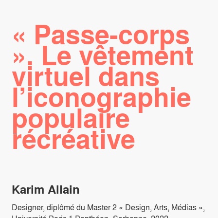
« Passe-corps
». Le vêtement
virtuel dans
l’iconographie
populaire
récréative
Karim Allain
Designer, diplômé du Master 2 « Design, Arts, Médias »,