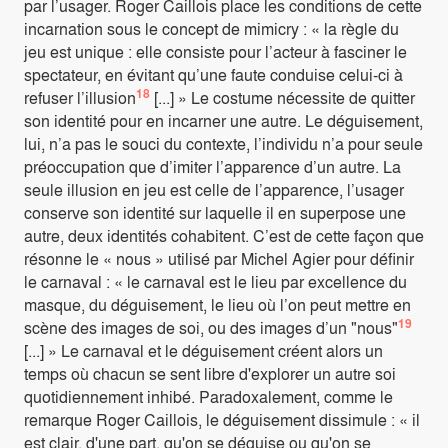
par l’usager. Roger Caillois place les conditions de cette
incarnation sous le concept de mimicry : « la règle du
jeu est unique : elle consiste pour l’acteur à fasciner le
spectateur, en évitant qu’une faute conduise celui-ci à
18
refuser l’illusion
[...] » Le costume nécessite de quitter
son identité pour en incarner une autre. Le déguisement,
lui, n’a pas le souci du contexte, l’individu n’a pour seule
préoccupation que d’imiter l’apparence d’un autre. La
seule illusion en jeu est celle de l’apparence, l’usager
conserve son identité sur laquelle il en superpose une
autre, deux identités cohabitent. C’est de cette façon que
résonne le « nous » utilisé par Michel Agier pour définir
le carnaval : « le carnaval est le lieu par excellence du
masque, du déguisement, le lieu où l’on peut mettre en
19
scène des images de soi, ou des images d’un "nous"
[...] » Le carnaval et le déguisement créent alors un
temps où chacun se sent libre d'explorer un autre soi
quotidiennement inhibé. Paradoxalement, comme le
remarque Roger Caillois, le déguisement dissimule : « il
est clair, d'une part, qu'on se déguise ou qu'on se