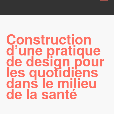
Construction
d’une pratique
de design pour
les quotidiens
dans le milieu
de la santé