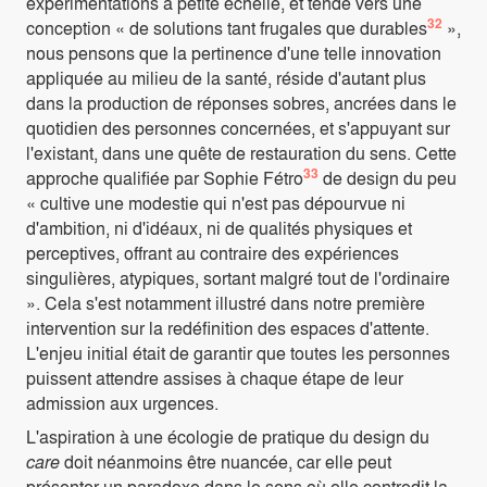
expérimentations à petite échelle, et tende vers une
32
conception « de solutions tant frugales que durables
»,
nous pensons que la pertinence d'une telle innovation
appliquée au milieu de la santé, réside d'autant plus
dans la production de réponses sobres, ancrées dans le
quotidien des personnes concernées, et s'appuyant sur
l'existant, dans une quête de restauration du sens. Cette
33
approche qualifiée par Sophie Fétro
de design du peu
« cultive une modestie qui n'est pas dépourvue ni
d'ambition, ni d'idéaux, ni de qualités physiques et
perceptives, offrant au contraire des expériences
singulières, atypiques, sortant malgré tout de l'ordinaire
». Cela s'est notamment illustré dans notre première
intervention sur la redéfinition des espaces d'attente.
L'enjeu initial était de garantir que toutes les personnes
puissent attendre assises à chaque étape de leur
admission aux urgences.
L'aspiration à une écologie de pratique du design du
care
doit néanmoins être nuancée, car elle peut
présenter un paradoxe dans le sens où elle contredit la