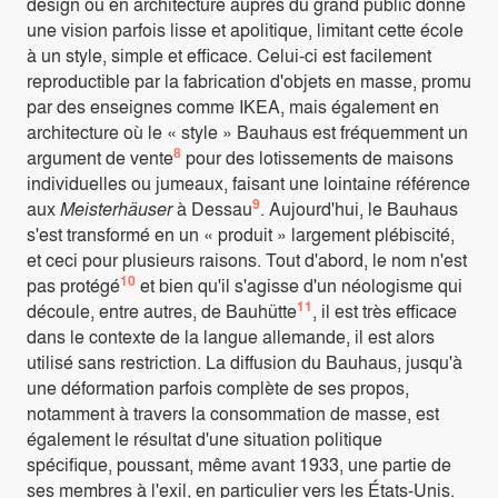
design ou en architecture auprès du grand public donne
une vision parfois lisse et apolitique, limitant cette école
à un style, simple et efficace. Celui-ci est facilement
reproductible par la fabrication d'objets en masse, promu
par des enseignes comme IKEA, mais également en
architecture où le « style » Bauhaus est fréquemment un
8
argument de vente
pour des lotissements de maisons
individuelles ou jumeaux, faisant une lointaine référence
9
aux
Meisterhäuser
à Dessau
. Aujourd'hui, le Bauhaus
s'est transformé en un « produit » largement plébiscité,
et ceci pour plusieurs raisons. Tout d'abord, le nom n'est
10
pas protégé
et bien qu'il s'agisse d'un néologisme qui
11
découle, entre autres, de Bauhütte
, il est très efficace
dans le contexte de la langue allemande, il est alors
utilisé sans restriction. La diffusion du Bauhaus, jusqu'à
une déformation parfois complète de ses propos,
notamment à travers la consommation de masse, est
également le résultat d'une situation politique
spécifique, poussant, même avant 1933, une partie de
ses membres à l'exil, en particulier vers les États-Unis.