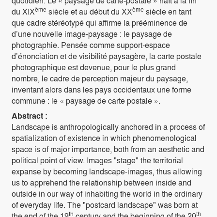
quotidien. Le « paysage de carte-postale » naît à la fin
ème
ème
du XIX
siècle et au début du XX
siècle en tant
que cadre stéréotypé qui affirme la prééminence de
d’une nouvelle image-paysage : le paysage de
photographie. Pensée comme support-espace
d’énonciation et de visibilité paysagère, la carte postale
photographique est devenue, pour le plus grand
nombre, le cadre de perception majeur du paysage,
inventant alors dans les pays occidentaux une forme
commune : le « paysage de carte postale ».
Abstract :
Landscape is anthropologically anchored in a process of
spatialization of existence in which phenomenological
space is of major importance, both from an aesthetic and
political point of view. Images "stage" the territorial
expanse by becoming landscape-images, thus allowing
us to apprehend the relationship between inside and
outside in our way of inhabiting the world in the ordinary
of everyday life. The "postcard landscape" was born at
th
th
the end of the 19
century and the beginning of the 20