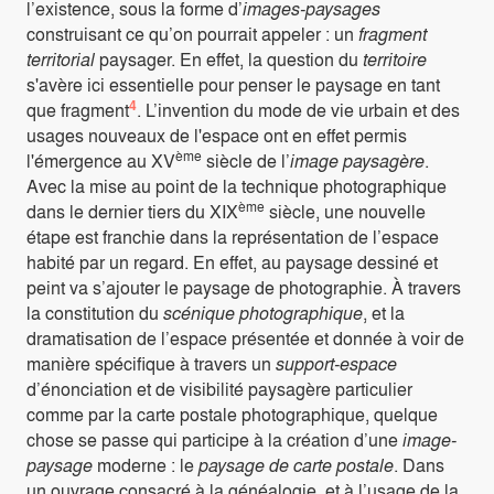
l’existence, sous la forme d’
images-paysages
construisant ce qu’on pourrait appeler : un
fragment
territorial
paysager. En effet, la question du
territoire
s'avère ici essentielle pour penser le paysage en tant
4
que fragment
. L’invention du mode de vie urbain et des
usages nouveaux de l'espace ont en effet permis
ème
l'émergence au XV
siècle de l’
image paysagère
.
Avec la mise au point de la technique photographique
ème
dans le dernier tiers du XIX
siècle, une nouvelle
étape est franchie dans la représentation de l’espace
habité par un regard. En effet, au paysage dessiné et
peint va s’ajouter le paysage de photographie. À travers
la constitution du
scénique photographique
, et la
dramatisation de l’espace présentée et donnée à voir de
manière spécifique à travers un
support-espace
d’énonciation et de visibilité paysagère particulier
comme par la carte postale photographique, quelque
chose se passe qui participe à la création d’une
image-
paysage
moderne : le
paysage de carte postale
. Dans
un ouvrage consacré à la généalogie, et à l’usage de la