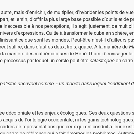
e autre, mais d’enrichir, de multiplier, d’hybrider les points de v
t, et, enfin, d’offrir la plus large base possible d’outils et de 
e inaccessible à nos perceptions, il s’agit, justement, de multip
 univers d’expressions. Quitte à transformer le cube en sphère, 
finissant ce que sont les mondes. Peut-être n’est-il d’ailleurs
eut suffire, dans d’autres deux, trois, quatre. A la manière de
Fl
eu à la manière des mathématiques de René Thom, d’envisager l
processus par lequel un cercle peut être
catastrophé
en carré 
s zapatistes décrivent comme « un monde dans lequel tiendraien
ée décoloniale et les enjeux écologiques. Ces deux questions so
acquis de l’ontologie occidentale, ni les gains technologiques, i
cadres de représentations que ceux qui ont conduit à leur exist
u cadre de référence qui a fait émerger les problèmes. Autremen