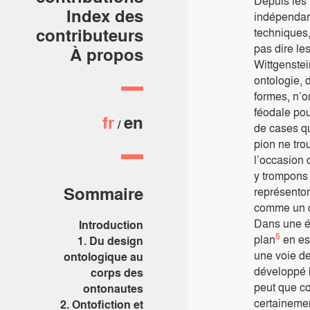
Depuis les 
Index des
indépendant
contributeurs
techniques,
pas dire le
À propos
Wittgenstei
ontologie, 
formes, n’o
féodale pou
fr
en
de cases qu
pion ne tro
l’occasion 
y trompons 
Sommaire
représenton
comme un di
Dans une ép
Introduction
5
plan
en es
1. Du design
une voie de
ontologique au
développé l
corps des
peut que co
ontonautes
certainemen
2. Ontofiction et