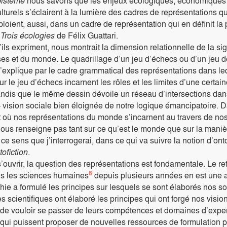
pistémé
nous savons que les enjeux écologiques, économiques 
turels s’éclairent à la lumière des cadres de représentations qui
ient, aussi, dans un cadre de représentation qui en définit la p
s
Trois écologies
de Félix Guattari.
ils expriment, nous montrait la dimension relationnelle de la sign
ses et du monde. Le quadrillage d’un jeu d’échecs ou d’un jeu d
’explique par le cadre grammatical des représentations dans lequ
r le jeu d’échecs incarnent les rôles et les limites d’une certai
Tandis que le même dessin dévoile un réseau d’intersections da
 vision sociale bien éloignée de notre logique émancipatoire. D
et où nos représentations du monde s’incarnent au travers de no
ous renseigne pas tant sur ce qu’est le monde que sur la maniè
e sens que j’interrogerai, dans ce qui va suivre la notion d’ont
tofiction
.
ouvrir, la question des représentations est fondamentale. Le r
6
ns les sciences humaines
depuis plusieurs années en est une au
hie a formulé les principes sur lesquels se sont élaborés nos soc
 scientifiques ont élaboré les principes qui ont forgé nos vision
 de vouloir se passer de leurs compétences et domaines d’experti
 qui puissent proposer de nouvelles ressources de formulation 