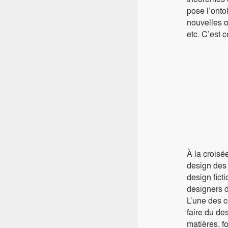
pose l’onto
nouvelles 
etc. C’est 
À la croisé
design des 
design fict
designers d
L’une des c
faire du de
matières, f