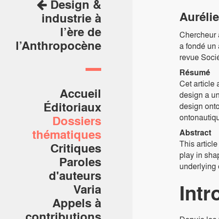
Design &
Aurélie
industrie à
l’ère de
Chercheur 
l’Anthropocène
a fondé un 
revue Socié
Résumé
Cet article
Accueil
design a un
Éditoriaux
design onto
ontonautiq
Dossiers
thématiques
Abstract
This articl
Critiques
play in sha
Paroles
underlying o
d'auteurs
Intr
Varia
Appels à
contributions