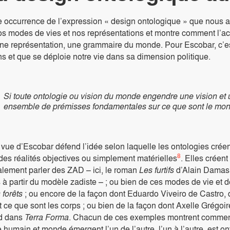
 occurrence de l’expression « design ontologique » que nous a
os modes de vies et nos représentations et montre comment l’actio
une représentation, une grammaire du monde. Pour Escobar, c’est
 et que se déploie notre vie dans sa dimension politique.
Si toute ontologie ou vision du monde engendre une vision et un
ensemble de prémisses fondamentales sur ce que sont le monde,
 vue d’Escobar défend l’idée selon laquelle les ontologies cré
8
des réalités objectives ou simplement matérielles
. Elles créen
alement parler des ZAD – ici, le roman
Les furtifs
d’Alain Damasi
s à partir du modèle zadiste – ; ou bien de ces modes de vie 
 forêts
; ou encore de la façon dont Eduardo Viveiro de Castro,
 ce que sont les corps ; ou bien de la façon dont Axelle Grégoir
rd dans
Terra Forma
. Chacun de ces exemples montrent comment no
e humain et monde émergent l’un de l’autre, l’un à l’autre, est