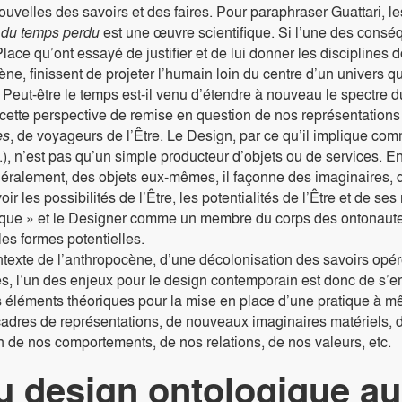
ouvelles des savoirs et des faires. Pour paraphraser Guattari, 
du temps perdu
est une œuvre scientifique. Si l’une des consé
lace qu’ont essayé de justifier et de lui donner les disciplines d
ène, finissent de projeter l’humain loin du centre d’un univers 
Peut-être le temps est-il venu d’étendre à nouveau le spectre du
cette perspective de remise en question de nos représentations q
es
, de voyageurs de l’Être. Le Design, par ce qu’il implique comm
c.), n’est pas qu’un simple producteur d’objets ou de services. 
néralement, des objets eux-mêmes, il façonne des imaginaires, d
oir les possibilités de l’Être, les potentialités de l’Être et d
que » et le Designer comme un membre du corps des ontonautes, d
les formes potentielles.
texte de l’anthropocène, d’une décolonisation des savoirs opér
es, l’un des enjeux pour le design contemporain est donc de s’
s éléments théoriques pour la mise en place d’une pratique à mê
dres de représentations, de nouveaux imaginaires matériels, d
n de nos comportements, de nos relations, de nos valeurs, etc.
u design ontologique a