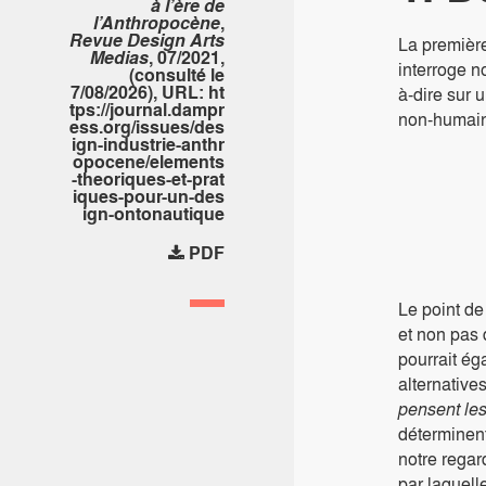
à l’ère de
l’Anthropocène
,
Revue Design Arts
La première
Medias
, 07/2021,
interroge n
(consulté le
7/08/2026), URL:
ht
à-dire sur 
tps://journal.dampr
non-humains
ess.org/issues/des
ign-industrie-anthr
opocene/elements
-theoriques-et-prat
iques-pour-un-des
ign-ontonautique
PDF
Le point de
et non pas 
pourrait ég
alternative
pensent les
déterminent
notre rega
par laquell