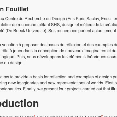
n Fouillet
au Centre de Recherche en Design (Ens Paris Saclay, Ensci les
atelier de recherche mêlant SHS, design et métiers de la créat
té (De Boeck Université). Ses recherches portent actuellement s
 a vocation à proposer des bases de réflexion et des exemples d
 rôle à jouer dans la conception de nouveaux imaginaires et d
logique. Puis, nous développons les éléments théoriques sous-ja
ue du design.
e aims to provide a basis for reflection and examples of design pr
ping new imaginaries and new representations of worlds. First, 
ntonautics. Finally, we present four projects carried out that ill
oduction
1
2