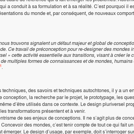
ui a conduit à sa formulation et à sa réalité. C’est pourquoi il 
ésentations du monde et, par conséquent, de nouveaux comporte
us trouvons signalent un défaut majeur et global de conceptio
nde. Ce travail de préconception pour re-designer des mondes i
 » cette activité essentielle aux transitions, visant à créer le 
t de multiples formes de connaissances et de mondes, humain
1
.
 techniques, des savoirs et techniques autochtones, il y a un e
 conception, la recherche par le projet, le prototypage, les que
même d’être utilisés dans ce contexte. Le design pluriversel prop
les transformations présentent et à venir.
ntrisme de ses enjeux de conceptions. Il ne s’agit plus de conc
. Concevoir des mondes, c’est tenir compte de tout ce qui fait 
eut émerger. Le design d’usage, par exemple, doit s’interroger su