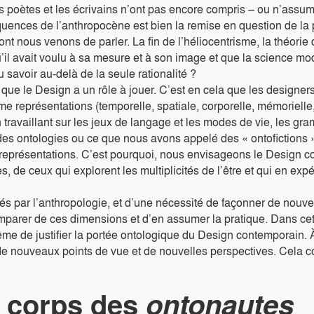
les poètes et les écrivains n’ont pas encore compris – ou n’ass
quences de l’anthropocène est bien la remise en question de l
ont nous venons de parler. La fin de l’héliocentrisme, la théorie 
qu’il avait voulu à sa mesure et à son image et que la science 
 savoir au-delà de la seule rationalité ?
ue le Design a un rôle à jouer. C’est en cela que les designers
e représentations (temporelle, spatiale, corporelle, mémorielle, 
En travaillant sur les jeux de langage et les modes de vie, les g
es ontologies ou ce que nous avons appelé des « ontofictions » 
e ses représentations. C’est pourquoi, nous envisageons le Design
e ceux qui explorent les multiplicités de l’être et qui en expé
és par l’anthropologie, et d’une nécessité de façonner de nouv
emparer de ces dimensions et d’en assumer la pratique. Dans ce
me de justifier la portée ontologique du Design contemporain. À
e nouveaux points de vue et de nouvelles perspectives. Cela co
u corps des
ontonautes