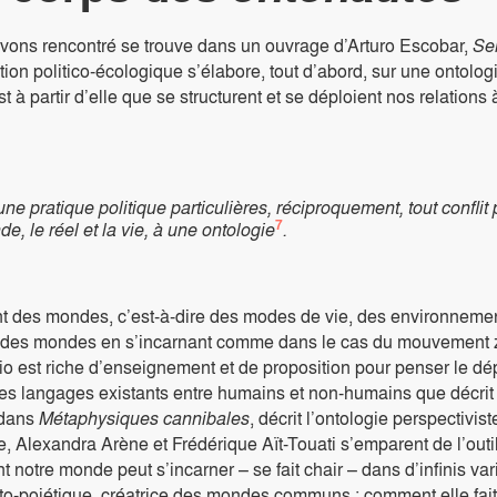
vons rencontré se trouve dans un ouvrage d’Arturo Escobar,
Sen
n politico-écologique s’élabore, tout d’abord, sur une ontologie
 à partir d’elle que se structurent et se déploient nos relatio
e pratique politique particulières, réciproquement, tout conflit 
7
 le réel et la vie, à une ontologie
.
ent des mondes, c’est-à-dire des modes de vie, des environnemen
t des mondes en s’incarnant comme dans le cas du mouvement zap
o est riche d’enseignement et de proposition pour penser le dé
et des langages existants entre humains et non-humains que déc
 dans
Métaphysiques cannibales
, décrit l’ontologie perspectivis
e, Alexandra Arène et Frédérique Aït-Touati s’emparent de l’outi
tre monde peut s’incarner – se fait chair – dans d’infinis vari
 onto-poiétique, créatrice des mondes communs ; comment elle fa