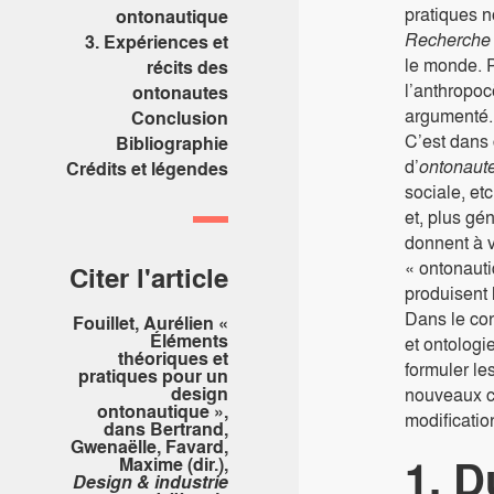
pratiques n
ontonautique
Recherche 
3. Expériences et
le monde. P
récits des
l’anthropoc
ontonautes
argumenté. 
Conclusion
C’est dans 
Bibliographie
d’
ontonaut
Crédits et légendes
sociale, et
et, plus gé
donnent à v
« ontonauti
Citer l'article
produisent 
Dans le con
Fouillet, Aurélien «
Éléments
et ontologi
théoriques et
formuler le
pratiques pour un
design
nouveaux ca
ontonautique »,
modificatio
dans Bertrand,
Gwenaëlle, Favard,
1. D
Maxime (dir.),
Design & industrie