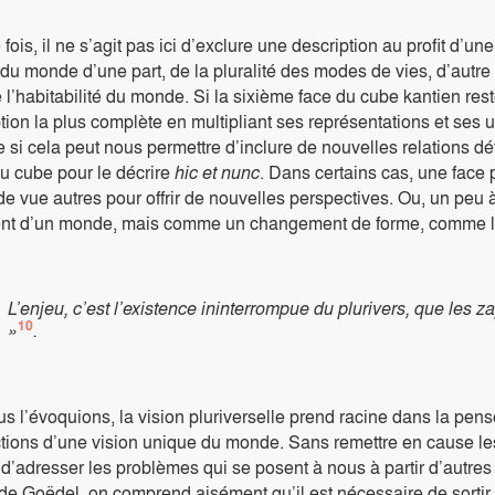
ois, il ne s’agit pas ici d’exclure une description au profit d’un
du monde d’une part, de la pluralité des modes de vies, d’autre par
 l’habitabilité du monde. Si la sixième face du cube kantien rest
ption la plus complète en multipliant ses représentations et ses
 si cela peut nous permettre d’inclure de nouvelles relations dé
u cube pour le décrire
hic et nunc
. Dans certains cas, une face p
de vue autres pour offrir de nouvelles perspectives. Ou, un p
nt d’un monde, mais comme un changement de forme, comme le 
L’enjeu, c’est l’existence ininterrompue du plurivers, que le
10
»
.
l’évoquions, la vision pluriverselle prend racine dans la pens
ctions d’une vision unique du monde. Sans remettre en cause les 
d’adresser les problèmes qui se posent à nous à partir d’autres 
e Goëdel, on comprend aisément qu’il est nécessaire de sortir d