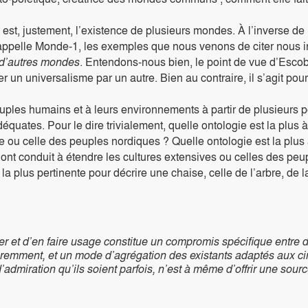
t, justement, l’existence de plusieurs mondes. À l’inverse de l’
l appelle Monde-1, les exemples que nous venons de citer nous i
e d’autres mondes
. Entendons-nous bien, le point de vue d’Esco
 un universalisme par un autre. Bien au contraire, il s’agit pour 
euples humains et à leurs environnements à partir de plusieurs p
équates. Pour le dire trivialement, quelle ontologie est la plus
e ou celle des peuples nordiques ? Quelle ontologie est la plu
nt conduit à étendre les cultures extensives ou celles des peu
a plus pertinente pour décrire une chaise, celle de l’arbre, de la
r et d’en faire usage constitue un compromis spécifique entre
fféremment, et un mode d’agrégation des existants adaptés aux c
admiration qu’ils soient parfois, n’est à même d’offrir une sou