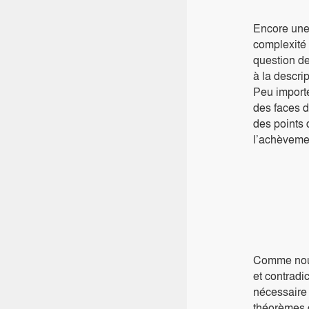
Encore une f
complexité 
question de
à la descri
Peu importe
des faces d
des points 
l’achèveme
Comme nous 
et contradi
nécessaire 
théorèmes d