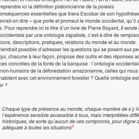
 reprendre ici la définition platonicienne de la
poiesis
.
onséquences essentielles que tirera Escobar de son hypothèse es
vrait-on dire – que porte et promeut le monde occidental, qu’i
e. Pour reprendre ici le titre d’un livre de Pierre Bayard,
Il exist
 occidentale par une ontologie zapatiste, c’est-à-dire de remplacer
sions, descriptions, pratiques, relations du monde et au monde.
eviendrait possible d’adresser les questions qui se posent aux p
qui, chacune à leur façon, propose des outils et des réponses ad
s concrètes de la fonte de la banquise : l’ontologie occidental
non-humains de la déforestation amazonienne, celles qui nous o
habitent avec cet environnement forestier ? Quelle ontologie est l
er ?
Chaque type de présence au monde, chaque manière de s’y lie
l’expérience sensible accessible à tous, mais interprétées di
historiques, de sorte qu’aucun de ces compromis, pour digne d’
9
adéquate à toutes les situations
.