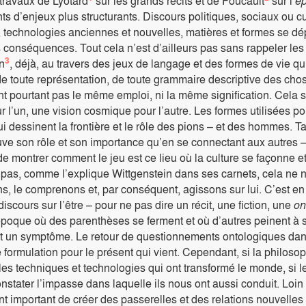
travaux de Lyotard
sur les grands récits et de Foucault
sur l’
é
s d’enjeux plus structurants. Discours politiques, sociaux ou cul
 technologies anciennes et nouvelles, matières et formes se déplo
s conséquences. Tout cela n’est d’ailleurs pas sans rappeler le
3
n
, déjà, au travers des jeux de langage et des formes de vie qu’
de toute représentation, de toute grammaire descriptive des cho
nt pourtant pas le même emploi, ni la même signification. Cela s
r l’un, une vision cosmique pour l’autre. Les formes utilisées pou
i dessinent la frontière et le rôle des pions – et des hommes. 
uve son rôle et son importance qu’en se connectant aux autres –
de montrer comment le jeu est ce lieu où la culture se façonne 
pas, comme l’explique Wittgenstein dans ses carnets, cela ne n
s, le comprenons et, par conséquent, agissons sur lui. C’est en c
scours sur l’être – pour ne pas dire un récit, une fiction, une
on
oque où des parenthèses se ferment et où d’autres peinent à s’
t un symptôme. Le retour de questionnements ontologiques da
 formulation pour le présent qui vient. Cependant, si la philosop
es techniques et technologies qui ont transformé le monde, si les
nstater l’impasse dans laquelle ils nous ont aussi conduit. Loin
t important de créer des passerelles et des relations nouvelles