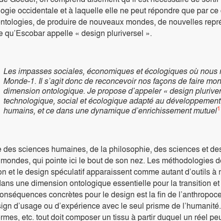
logie occidentale et à laquelle elle ne peut répondre que par ce q
ontologies, de produire de nouveaux mondes, de nouvelles repr
ce qu’Escobar appelle « design pluriversel ».
Les impasses sociales, économiques et écologiques où nous no
Monde-1. Il s’agit donc de reconcevoir nos façons de faire mo
dimension ontologique. Je propose d’appeler « design pluriversel
technologique, social et écologique adapté au développemen
1
humains, et ce dans une dynamique d’enrichissement mutuel
e des sciences humaines, de la philosophie, des sciences et des
mondes, qui pointe ici le bout de son nez. Les méthodologies de
ion et le design spéculatif apparaissent comme autant d’outils à 
ans une dimension ontologique essentielle pour la transition et 
onséquences concrètes pour le design est la fin de l’anthropoce
sign d’usage ou d’expérience avec le seul prisme de l’humanité
ormes, etc. tout doit composer un tissu à partir duquel un réel p