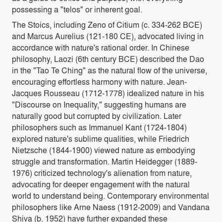
possessing a "telos" or inherent goal.
The Stoics, including Zeno of Citium (c. 334-262 BCE)
and Marcus Aurelius (121-180 CE), advocated living in
accordance with nature's rational order. In Chinese
philosophy, Laozi (6th century BCE) described the Dao
in the "Tao Te Ching" as the natural flow of the universe,
encouraging effortless harmony with nature. Jean-
Jacques Rousseau (1712-1778) idealized nature in his
"Discourse on Inequality," suggesting humans are
naturally good but corrupted by civilization. Later
philosophers such as Immanuel Kant (1724-1804)
explored nature's sublime qualities, while Friedrich
Nietzsche (1844-1900) viewed nature as embodying
struggle and transformation. Martin Heidegger (1889-
1976) criticized technology's alienation from nature,
advocating for deeper engagement with the natural
world to understand being. Contemporary environmental
philosophers like Arne Naess (1912-2009) and Vandana
Shiva (b. 1952) have further expanded these