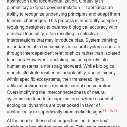
abstraction and recontextualization. Creativity in
biomimicry extends beyond imitation—it demands an
ability to recognize underlying principles and adapt them
to novel challenges. This process is inherently complex,
requiring designers to balance biological accuracy with
practical feasibility, often resulting in selective
interpretations that may introduce bias. System thinking
is fundamental to biomimicry; as natural systems operate
through interdependent relationships rather than isolated
functions. However, translating this complexity into
human systems is not straightforward. While biological
models illustrate resilience, adaptability, and efficiency
within specific ecosystems, their transferability to
artificial environments requires careful consideration.
Oversimplifying the interconnectedness of natural
systems can lead to misapplications, where essential
ecological dynamics are overlooked in favor of
13
,
14
,
15
aesthetically or superficially biomimetic designs
.
At the heart of these challenges lies the ‘black box’
problem in knowledge translation. This issue emerges in