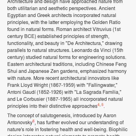
Architecture and design have approached nature from
both utilitarian and aesthetic perspectives. Ancient
Egyptian and Greek architects incorporated natural
principles, with the latter employing the Golden Ratio
found in natural forms. Roman architect Vitruvius (1st
century BCE) established principles of strength,
functionality, and beauty in "De Architectura," drawing
parallels to natural structures. Leonardo da Vinci (15th
century) studied natural forms for engineering solutions.
Eastern architectural traditions, including Chinese Feng
Shui and Japanese Zen gardens, emphasized harmony
with nature. More recent architectural innovators like
Frank Lloyd Wright (1867-1959) with "Fallingwater,"
Antoni Gaudí (1852-1926) with "La Sagrada Familia,"
and Le Corbusier (1887-1965) all incorporated natural
4
,
5
principles into their distinctive approaches
.
The concept of salutogenesis, introduced by Aaron
6
Antonovsky
, has further evolved our understanding of
nature's role in fostering health and well-being. Biophilic