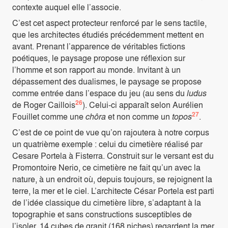
contexte auquel elle l’associe.
C’est cet aspect protecteur renforcé par le sens tactile,
que les architectes étudiés précédemment mettent en
avant. Prenant l’apparence de véritables fictions
poétiques, le paysage propose une réflexion sur
l’homme et son rapport au monde. Invitant à un
dépassement des dualismes, le paysage se propose
comme entrée dans l’espace du jeu (au sens du
ludus
26
de Roger Caillois
). Celui-ci apparaît selon Aurélien
27
Fouillet comme une
chôra
et non comme un
topos
.
C’est de ce point de vue qu’on rajoutera à notre corpus
un quatrième exemple : celui du cimetière réalisé par
Cesare Portela à Fisterra. Construit sur le versant est du
Promontoire Nerio, ce cimetière ne fait qu’un avec la
nature, à un endroit où, depuis toujours, se rejoignent la
terre, la mer et le ciel. L’architecte César Portela est parti
de l’idée classique du cimetière libre, s’adaptant à la
topographie et sans constructions susceptibles de
l’isoler. 14 cubes de granit (168 niches) regardent la mer