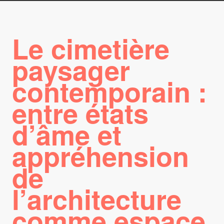
Le cimetière
paysager
contemporain :
entre états
d’âme et
appréhension
de
l’architecture
comme espace