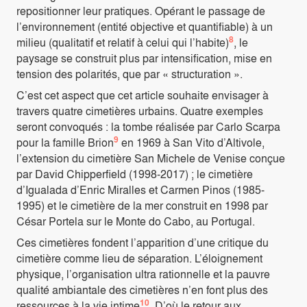
repositionner leur pratiques. Opérant le passage de
l’environnement (entité objective et quantifiable) à un
8
milieu (qualitatif et relatif à celui qui l’habite)
, le
paysage se construit plus par intensification, mise en
tension des polarités, que par « structuration ».
C’est cet aspect que cet article souhaite envisager à
travers quatre cimetières urbains. Quatre exemples
seront convoqués : la tombe réalisée par Carlo Scarpa
9
pour la famille Brion
en 1969 à San Vito d’Altivole,
l’extension du cimetière San Michele de Venise conçue
par David Chipperfield (1998-2017) ; le cimetière
d’Igualada d’Enric Miralles et Carmen Pinos (1985-
1995) et le cimetière de la mer construit en 1998 par
César Portela sur le Monte do Cabo, au Portugal.
Ces cimetières fondent l’apparition d’une critique du
cimetière comme lieu de séparation. L’éloignement
physique, l’organisation ultra rationnelle et la pauvre
qualité ambiantale des cimetières n’en font plus des
10
ressources à la vie intime
. D’où le retour aux